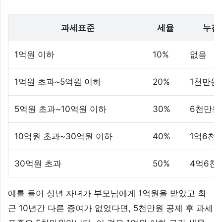
과세표준
세율
누진
1억원 이하
10%
없음
1억원 초과~5억원 이하
20%
1천만원
5억원 초과~10억원 이하
30%
6천만원
10억원 초과~30억원 이하
40%
1억6천
30억원 초과
50%
4억6천
예를 들어 성년 자녀가 부모님에게 1억원을 받았고 최
근 10년간 다른 증여가 없었다면, 5천만원 공제 후 과세