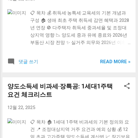
드릴게요.
📋 목차 💰 취득세·농특세·교육세의 기본 개념과
구성 🏠 생애 최초 주택 취득세 감면 혜택과 2028
년 연장 🚫 다주택자 취득세 중과세율 및 조정대
상지역 영향 📉 양도세 중과 유예 종료와 2026년
부동산 시장 전망 ✨ 실거주 의무와 2026년 이후
세제 변화 대응 전략 ❓ 자주 묻는 질문 (FAQ) 부동
산을 취득할 때 단순히 집값만 생각했다가는 예상
READ MORE »
댓글 쓰기
치 못한 세금 폭탄에 당황할 수 있어요. 취득세뿐
만 아니라 농어촌특별세와 지방교육세가 세트로
붙기 때문이죠. 특히 생애 최초 구매자인지, 아니
양도소득세 비과세·장특공: 1세대1주택
면 다주택자인지에 따라 세율이 천차만별로 달라
요건 체크리스트
지는데, 2026년을 기점으로 중요한 변화들이 예고
되어 있어요. 오늘 이 모든 세금을 한 번에 정리해
12월 22, 2025
드릴게요.
📋 목차 🏠 1세대 1주택 비과세의 기본 정의와 요
건 📍 조정대상지역 거주 요건과 예외 상황 💰 12
억 초과 고가주택 양도소득세 계산법 📈 장기보유