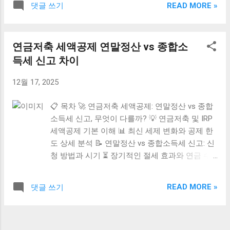
READ MORE »
댓글 쓰기
혜택을 제대로 받지 못하는 경우도 많아요.
본 가이드에서는 2026년 기준 최신 정보를 바
탕으로 전세대출 이자 절감 및 연말정산 세액
연금저축 세액공제 연말정산 vs 종합소
공제에 대한 모든 것을 알기 쉽게 설명해 드
득세 신고 차이
릴게요. 지금 바로 핵심 내용을 확인하고, 꼼
꼼하게 준비해서 13월의 보너스를 최대한 확
12월 17, 2025
보해 보세요! 🔥 이자 공제 전에 전세대출 종
류와 실행 조건부터 확인하세요 모든 전세대
📋 목차 🚀 연금저축 세액공제: 연말정산 vs 종합
출 이자가 자동으로 공제되는 것은 아닙니다.
소득세 신고, 무엇이 다를까? 💡 연금저축 및 IRP
대출기관·주택·계약자 요건을 함께 확인해야
세액공제 기본 이해 📊 최신 세제 변화와 공제 한
합니다. 👉 전세대출 한도·보증기관·잔금일
도 상세 분석 📝 연말정산 vs 종합소득세 신고: 신
전체 확인 📋 목차 💡 전세대출 이자 절감 및
청 방법과 시기 ⏳ 장기적인 절세 효과와 연금 수
연말정산 세액공제, 무엇이 궁금하신가요?
령 전략 📈 세액공제 극대화를 위한 실전 전략 ⚠️
🔑 핵심 정보: 놓치면 후회할 공제 혜택 총정
자주 발생하는 실수와 주의사항 ❓ 연금저축 세액
리 📈 2026년 달라지는 연말정산 트렌드와 최
READ MORE »
댓글 쓰기
공제 관련 자주 묻는 질문 (FAQ) 🚀 연금저축 세액
신 동향 📊 수치로 보는 연말정산 혜택: 최대
공제: 연말정산 vs 종합소득세 신고, 무엇이 다를
얼마까지 받을 수 있을까? 🛠️ 2026년 연말정
까? 연말정산 시즌이 다가오면 많은 직장인들이
산, 이렇게 준비하세요! 🧑‍🏫 전문가처럼 챙
연금저축과 개인형 퇴직연금(IRP) 납입액에 대한