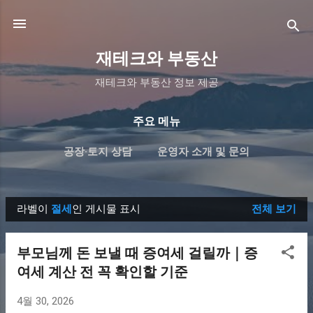
기본 콘텐츠로 건너뛰기
재테크와 부동산
재테크와 부동산 정보 제공
주요 메뉴
공장·토지 상담
운영자 소개 및 문의
개인정보처리방침
더보기…
면책조항
라벨이
절세
인 게시물 표시
전체 보기
글
부모님께 돈 보낼 때 증여세 걸릴까｜증
여세 계산 전 꼭 확인할 기준
4월 30, 2026