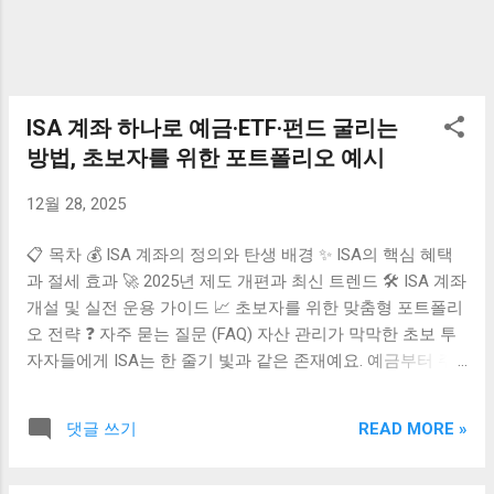
체, 증여세 대상인지 먼저 확인하세요 생활비
는 괜찮다고 생각했는데 전세자금, 결혼자금,
주택구입자금은 증여세 대상이 될 수 있습니
다. 먼저 10년 공제한도와 사용 목적을 확인
한 뒤 증여세 계산이 필요한지 판단하세요.
ISA 계좌 하나로 예금·ETF·펀드 굴리는
👉 증여세 공제한도 먼저 확인하기 👉 국세
방법, 초보자를 위한 포트폴리오 예시
청 증여재산공제 기준 확인하기 📑 목차 부모
님께 돈 보내면 증여세가 나올까? 생활비·용
12월 28, 2025
돈·병원비 기준 증여세 공제한도 확인 증여세
계산 방법 ...
📋 목차 💰 ISA 계좌의 정의와 탄생 배경 ✨ ISA의 핵심 혜택
과 절세 효과 🚀 2025년 제도 개편과 최신 트렌드 🛠️ ISA 계좌
개설 및 실전 운용 가이드 📈 초보자를 위한 맞춤형 포트폴리
오 전략 ❓ 자주 묻는 질문 (FAQ) 자산 관리가 막막한 초보 투
자자들에게 ISA는 한 줄기 빛과 같은 존재예요. 예금부터 주
식, ETF까지 하나의 바구니에 담아 절세 혜택까지 누릴 수 있
는 이 '만능 통장'의 매력을 알고 계신가요? 2025년부터는 혜
READ MORE »
댓글 쓰기
택이 더욱 커진다고 하니 지금 바로 준비해야 해요. 효율적인
자산 증식의 시작인 ISA 계좌 활용법과 초보자를 위한 포트폴
리오를 자세히 알아볼게요.