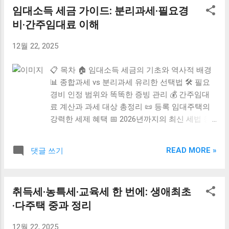
임대소득 세금 가이드: 분리과세·필요경
비·간주임대료 이해
12월 22, 2025
📋 목차 🏠 임대소득 세금의 기초와 역사적 배경
📊 종합과세 vs 분리과세 유리한 선택법 🛠️ 필요
경비 인정 범위와 똑똑한 증빙 관리 💰 간주임대
료 계산과 과세 대상 총정리 📜 등록 임대주택의
강력한 세제 혜택 📅 2026년까지의 최신 세법 동
향과 전망 ❓ 자주 묻는 질문 (FAQ) 부동산을 소유
하고 임대 수익을 올리고 계신가요? 월세 수익은
READ MORE »
댓글 쓰기
물론이고 전세 보증금에 대해서도 세금이 부과될
수 있다는 사실을 꼭 알고 계셔야 해요. 과거에는
비과세였던 소액 임대소득도 이제는 엄격한 과세
취득세·농특세·교육세 한 번에: 생애최초
대상이 되었기 때문에, 분리과세나 필요경비 같은
·다주택 중과 정리
핵심 개념을 미리 파악하는 것이 절세의 첫걸음이
에요. 복잡해 보이는 세금 규정을 알기 쉽게 풀어
12월 22, 2025