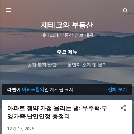
기본 콘텐츠로 건너뛰기
재테크와 부동산
재테크와 부동산 정보 제공
주요 메뉴
공장·토지 상담
운영자 소개 및 문의
개인정보처리방침
더보기…
면책조항
라벨이
아파트청약
인 게시물 표시
전체 보기
글
아파트 청약 가점 올리는 법: 무주택·부
양가족·납입인정 총정리
12월 15, 2025