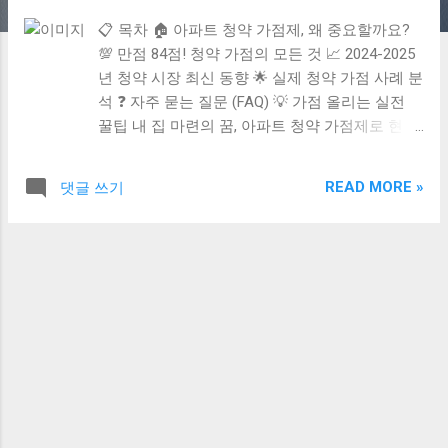
📋 목차 🏠 아파트 청약 가점제, 왜 중요할까요?
💯 만점 84점! 청약 가점의 모든 것 📈 2024-2025
년 청약 시장 최신 동향 🌟 실제 청약 가점 사례 분
석 ❓ 자주 묻는 질문 (FAQ) 💡 가점 올리는 실전
꿀팁 내 집 마련의 꿈, 아파트 청약 가점제로 현실
이 될 가능성이 높아지고 있어요. 하지만 복잡한
가점 산정 방식 때문에 많은 분들이 어려움을 겪
READ MORE »
댓글 쓰기
고 계시죠. 무주택 기간, 부양가족 수, 청약통장 납
입 기간 등 각 항목별 점수를 정확히 이해하고 전
략적으로 관리하는 것이 중요해요. 특히 최근 부
동산 정책 변화와 맞물려 가점제 적용이 확대되면
서, 가점 관리의 중요성은 더욱 커지고 있어요. 이
글에서는 아파트 청약 가점제를 100% 이해하고,
여러분의 가점을 최대한 끌어올릴 수 있는 구체적
인 방법들을 총정리해 드릴게요. 지금 바로 확인
하고 내 집 마련의 꿈에 한 발 더 다가가세요!